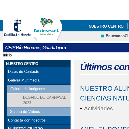
Pa
co
pri
NUESTRO CENTRO
EducamosC
CRFP
CEIP Río Henares, Guadalajara
Inicio
Se encuentra usted aquí
NUESTRO CENTRO
Últimos co
Datos de Contacto
Galería Multimedia
NUESTRO ALUM
Galería de Imágenes
CIENCIAS NAT
DESFILE DE CARNAVAL
2023
-
Actividades
Galería de Vídeos
Contacta con nosotros
NUESTRO CENTRO