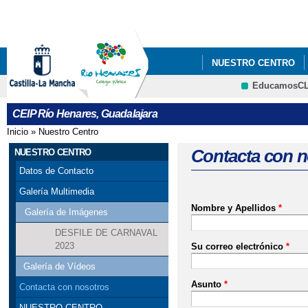
Pa
co
pri
NUESTRO CENTRO
EducamosC
CRFP
CEIP Río Henares, Guadalajara
Inicio
»
Nuestro Centro
Se encuentra usted aquí
Contacta con n
NUESTRO CENTRO
Datos de Contacto
Galería Multimedia
Nombre y Apellidos
*
Galería de Imágenes
DESFILE DE CARNAVAL
2023
Su correo electrónico
*
Galería de Vídeos
Asunto
*
Contacta con nosotros
NUESTRO CENTRO