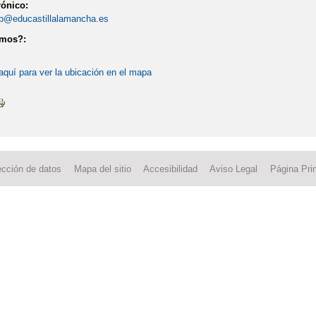
rónico:
p@educastillalamancha.es
amos?:
aquí para ver la ubicación en el mapa
ección de datos
Mapa del sitio
Accesibilidad
Aviso Legal
Página Prin