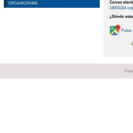
Correo elect
ORGANIGRAMA
19003164.cei
¿Dónde est
Pulse 
Prot