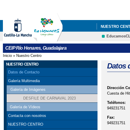
NUESTRO CEN
EducamosC
CEIP Río Henares, Guadalajara
Inicio
»
Nuestro Centro
Se encuentra usted aquí
Datos 
NUESTRO CENTRO
Datos de Contacto
Galería Multimedia
Dirección C
Galería de Imágenes
Cuesta de Hit
DESFILE DE CARNAVAL 2023
Teléfonos:
Galería de Vídeos
949231751
Contacta con nosotros
Fax:
949231751
NUESTRO CENTRO