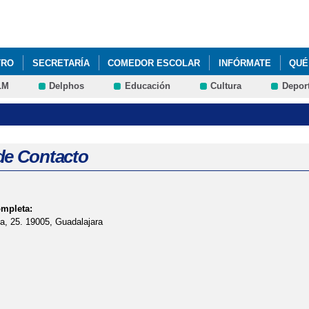
Pasar al
contenido
principal
TRO
SECRETARÍA
COMEDOR ESCOLAR
INFÓRMATE
QUÉ
LM
Delphos
Educación
Cultura
Depor
de Contacto
ompleta:
a, 25. 19005, Guadalajara