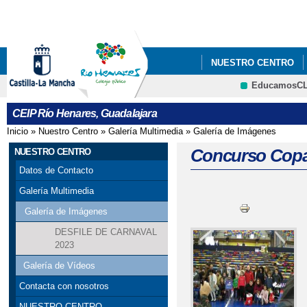
Pa
co
pri
NUESTRO CENTRO
EducamosC
CRFP
CEIP Río Henares, Guadalajara
Inicio
»
Nuestro Centro
»
Galería Multimedia
»
Galería de Imágenes
Se encuentra usted aquí
Concurso Copa
NUESTRO CENTRO
Datos de Contacto
Galería Multimedia
Galería de Imágenes
DESFILE DE CARNAVAL
2023
Galería de Vídeos
Contacta con nosotros
NUESTRO CENTRO